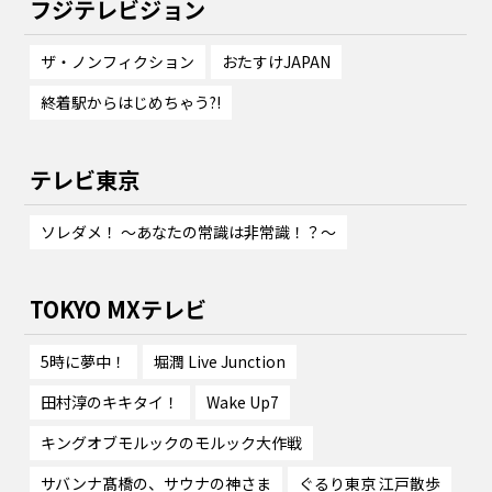
フジテレビジョン
ザ・ノンフィクション
おたすけJAPAN
終着駅からはじめちゃう?!
テレビ東京
ソレダメ！ 〜あなたの常識は非常識！？〜
TOKYO MXテレビ
5時に夢中！
堀潤 Live Junction
田村淳のキキタイ！
Wake Up7
キングオブモルックのモルック大作戦
サバンナ髙橋の、サウナの神さま
ぐるり東京 江戸散歩